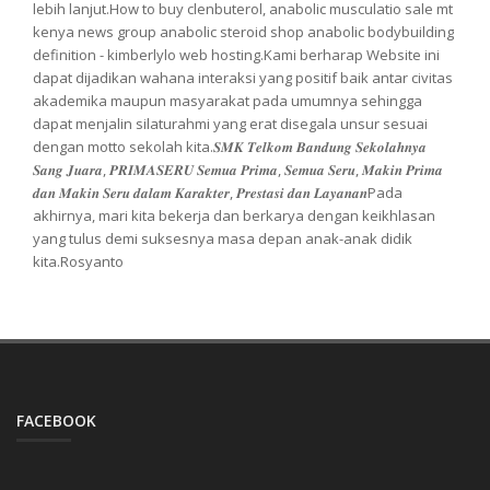
lebih lanjut.How to buy clenbuterol, anabolic musculatio sale mt
kenya news group anabolic steroid shop anabolic bodybuilding
definition - kimberlylo web hosting.Kami berharap Website ini
dapat dijadikan wahana interaksi yang positif baik antar civitas
akademika maupun masyarakat pada umumnya sehingga
dapat menjalin silaturahmi yang erat disegala unsur sesuai
dengan motto sekolah kita.𝑺𝑴𝑲 𝑻𝒆𝒍𝒌𝒐𝒎 𝑩𝒂𝒏𝒅𝒖𝒏𝒈 𝑺𝒆𝒌𝒐𝒍𝒂𝒉𝒏𝒚𝒂
𝑺𝒂𝒏𝒈 𝑱𝒖𝒂𝒓𝒂, 𝑷𝑹𝑰𝑴𝑨𝑺𝑬𝑹𝑼 𝑺𝒆𝒎𝒖𝒂 𝑷𝒓𝒊𝒎𝒂, 𝑺𝒆𝒎𝒖𝒂 𝑺𝒆𝒓𝒖, 𝑴𝒂𝒌𝒊𝒏 𝑷𝒓𝒊𝒎𝒂
𝒅𝒂𝒏 𝑴𝒂𝒌𝒊𝒏 𝑺𝒆𝒓𝒖 𝒅𝒂𝒍𝒂𝒎 𝑲𝒂𝒓𝒂𝒌𝒕𝒆𝒓, 𝑷𝒓𝒆𝒔𝒕𝒂𝒔𝒊 𝒅𝒂𝒏 𝑳𝒂𝒚𝒂𝒏𝒂𝒏Pada
akhirnya, mari kita bekerja dan berkarya dengan keikhlasan
yang tulus demi suksesnya masa depan anak-anak didik
kita.Rosyanto
FACEBOOK